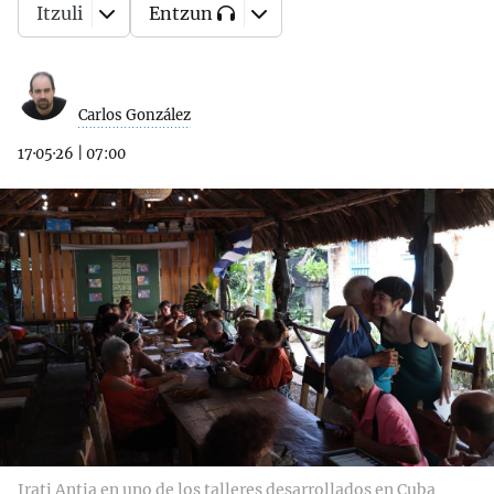
Itzuli
Entzun
Carlos González
17·05·26
|
07:00
Irati Antia en uno de los talleres desarrollados en Cuba