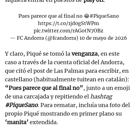
Pues parece que al final no 😂
#PiqueSano
https://t.co/1jd0gStWPm
pic.twitter.com/rAGotN7OBz
— FC Andorra (@fcandorra)
10 de mayo de 2026
Y claro, Piqué se tomó la
venganza
, en este
caso a través de la cuenta oficial del Andorra,
que citó el post de Las Palmas para escribir, en
castellano (habitualmente tuitean en catalán):
“Pues parece que al final no”
, junto a un emoji
de una carcajada y repitiendo el
hashtag
#PiqueSano
. Para rematar, incluía una foto del
propio Piqué mostrando en primer plano su
‘manita’
extendida.