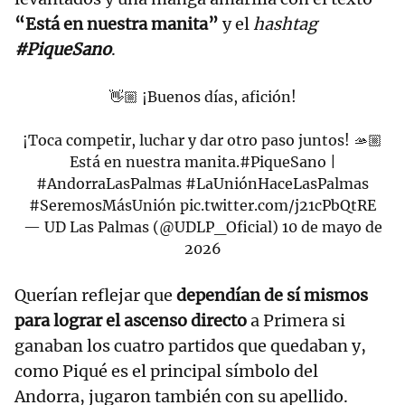
“Está en nuestra manita”
y el
hashtag
#PiqueSano
.
👋🏼 ¡Buenos días, afición!
¡Toca competir, luchar y dar otro paso juntos! 🫴🏼
Está en nuestra manita.
#PiqueSano
|
#AndorraLasPalmas
#LaUniónHaceLasPalmas
#SeremosMásUnión
pic.twitter.com/j21cPbQtRE
— UD Las Palmas (@UDLP_Oficial)
10 de mayo de
2026
Querían reflejar que
dependían de sí mismos
para lograr el ascenso directo
a Primera si
ganaban los cuatro partidos que quedaban y,
como Piqué es el principal símbolo del
Andorra, jugaron también con su apellido.