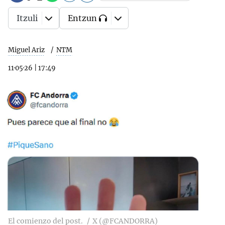
Itzuli
Entzun
Miguel Ariz
NTM
11·05·26
|
17:49
El comienzo del post.
X (@FCANDORRA)