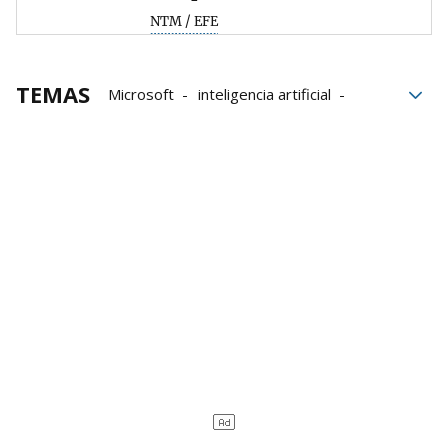
NTM / EFE
TEMAS
Microsoft
inteligencia artificial
chatbots
Whatsapp
Teléfono móvil