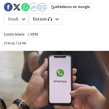
Añádenos en Google
Itzuli
Entzun
Loreto Iriarte
NTM
17·11·24
|
12:00