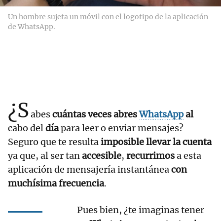
Un hombre sujeta un móvil con el logotipo de la aplicación
de WhatsApp.
¿S
abes
cuántas veces
abres
WhatsApp
al
cabo del
día
para leer o enviar mensajes?
Seguro que te resulta
imposible llevar la cuenta
ya que, al ser tan
accesible
,
recurrimos
a esta
aplicación de mensajería instantánea
con
muchísima frecuencia
.
Pues bien, ¿te imaginas tener