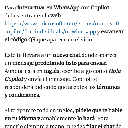
Para
interactuar en WhatsApp con Copilot
debes entrar en la
web
https://www.microsoft.com/en-us/microsoft-
copilot/for-individuals/onwhatsapp
y
escanear
el código QR
que aparece en el sitio.
Esto te llevará a un
nuevo chat
donde aparece
un
mensaje predefinido listo para enviar
.
Aunque está en
inglés
, escribe algo como
Hola
Copilot
y envía el mensaje. Copilot te
responderá pidiendo que aceptes los
términos
y condiciones
.
Si te aparece todo en inglés,
pídele que te hable
en tu idioma y
amablemente
lo hará
. Para
tenerlo siempre a mano, puedes
fijar el chat
de