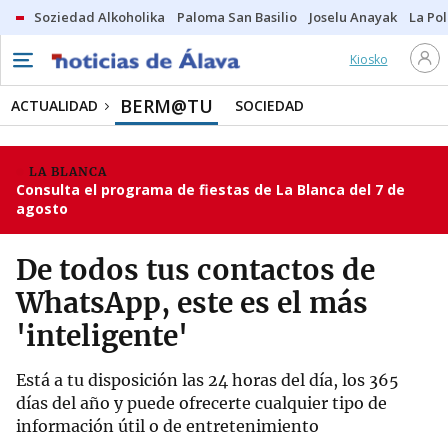
Soziedad Alkoholika
Paloma San Basilio
Joselu Anayak
La Po
Kiosko
BERM@TU
ACTUALIDAD
SOCIEDAD
LA BLANCA
Consulta el programa de fiestas de La Blanca del 7 de
agosto
De todos tus contactos de
WhatsApp, este es el más
'inteligente'
Está a tu disposición las 24 horas del día, los 365
días del año y puede ofrecerte cualquier tipo de
información útil o de entretenimiento