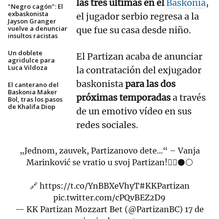
las tres últimas en el
Baskonia
,
"Negro cagón": El
exbaskonista
el jugador serbio regresa a la
Jayson Granger
vuelve a denunciar
que fue su casa desde niño.
insultos racistas
Un doblete
El Partizan acaba de anunciar
agridulce para
Luca Vildoza
la contratación del exjugador
baskonista
para las dos
El canterano del
Baskonia Maker
próximas temporadas
a través
Bol, tras los pasos
de Khalifa Diop
de un emotivo vídeo en sus
redes sociales.
„Jednom, zauvek, Partizanovo dete...“ – Vanja
Marinković se vratio u svoj Partizan!✊🏽⚫️⚪️
🔗
https://t.co/YnBBXeVhyT
#KKPartizan
pic.twitter.com/cPQvBEZ2D9
— KK Partizan Mozzart Bet (@PartizanBC)
17 de