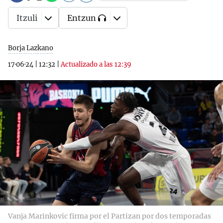
Itzuli
Entzun
Borja Lazkano
17·06·24
|
12:32
|
Actualizado a las 12:39
Vanja Marinkovic firma por el Partizan por dos temporadas