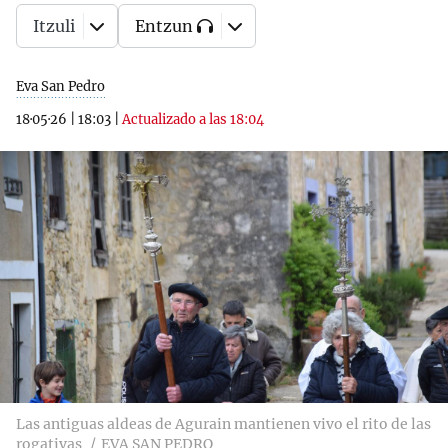
Itzuli
Entzun
Eva San Pedro
18·05·26
|
18:03
|
Actualizado a las 18:04
Las antiguas aldeas de Agurain mantienen vivo el rito de las
rogativas
EVA SAN PEDRO