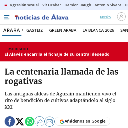
Agresión sexual
Vit Hrabar
Damion Baugh
Antonio Sivera
D
Kiosko
ARABA
GASTEIZ
GREEN ARABA
LA BLANCA 2026
SAN
MERCADO
El Alavés encarrila el fichaje de su central deseado
La centenaria llamada de las
rogativas
Las antiguas aldeas de Agurain mantienen vivo el
rito de bendición de cultivos adaptándolo al siglo
XXI
Añádenos en Google