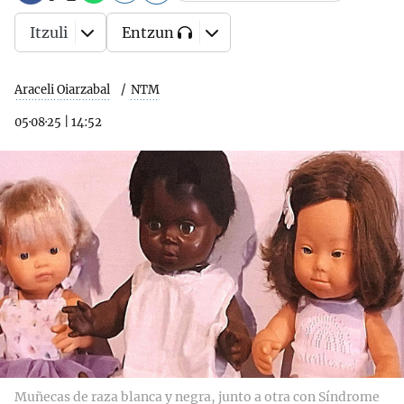
Itzuli
Entzun
Araceli Oiarzabal
NTM
05·08·25
|
14:52
Muñecas de raza blanca y negra, junto a otra con Síndrome