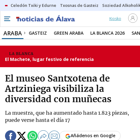
Celedón Txiki y Edurne
Txosnas de Gasteiz
Soziedad Alkoholi
Kiosko
ARABA
GASTEIZ
GREEN ARABA
LA BLANCA 2026
SAN
LA BLANCA
El Machete, lugar festivo de referencia
El museo Santxotena de
Artziniega visibiliza la
diversidad con muñecas
La muestra, que ha aumentado hasta 1.823 piezas,
puede verse hasta el día 17
Añádenos en Google