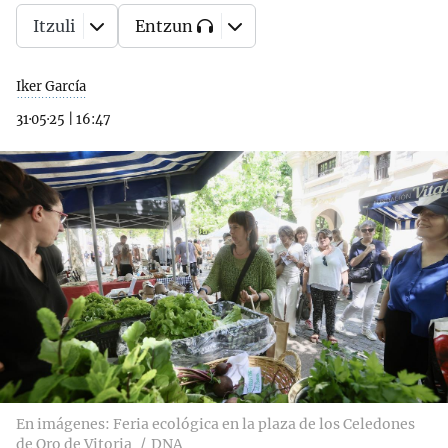
Itzuli
Entzun
Iker García
31·05·25
|
16:47
En imágenes: Feria ecológica en la plaza de los Celedones
de Oro de Vitoria
DNA