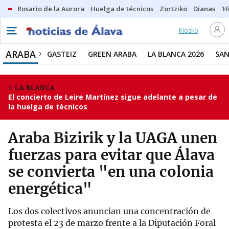
Rosario de la Aurora
Huelga de técnicos
Zortziko
Dianas
'H
Kiosko
ARABA
GASTEIZ
GREEN ARABA
LA BLANCA 2026
SAN
LA BLANCA
El concierto de Leire Martínez sigue adelante a pesar de
la huelga de técnicos
Araba Bizirik y la UAGA unen
fuerzas para evitar que Álava
se convierta "en una colonia
energética"
Los dos colectivos anuncian una concentración de
protesta el 23 de marzo frente a la Diputación Foral