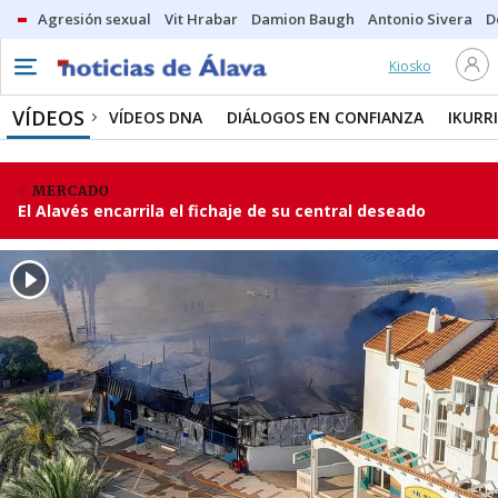
Agresión sexual
Vit Hrabar
Damion Baugh
Antonio Sivera
D
Kiosko
VÍDEOS
VÍDEOS DNA
DIÁLOGOS EN CONFIANZA
IKURR
MERCADO
El Alavés encarrila el fichaje de su central deseado