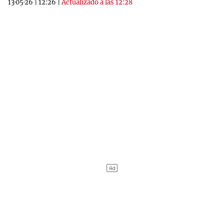
13·05·26
|
12:26
|
Actualizado a las 12:28