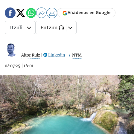
Añádenos en Google
Itzuli
Entzun
Aitor Ruiz
|
Linkedin
NTM
04·07·25
|
16:01