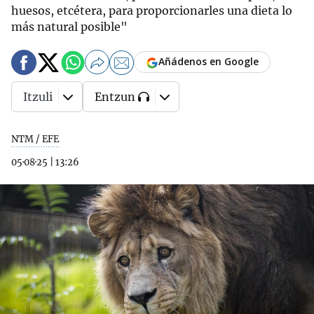
huesos, etcétera, para proporcionarles una dieta lo
más natural posible"
Añádenos en Google
Itzuli
Entzun
NTM / EFE
05·08·25
|
13:26