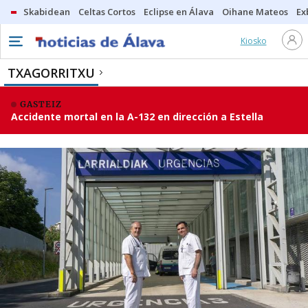
Skabidean
Celtas Cortos
Eclipse en Álava
Oihane Mateos
Ex
Kiosko
TXAGORRITXU
GASTEIZ
Accidente mortal en la A-132 en dirección a Estella