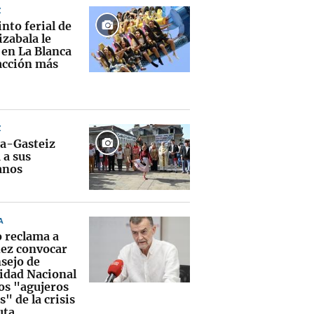
Z
into ferial de
zabala le
 en La Blanca
racción más
Z
ia-Gasteiz
 a sus
anos
A
o reclama a
ez convocar
nsejo de
idad Nacional
los "agujeros
" de la crisis
uta