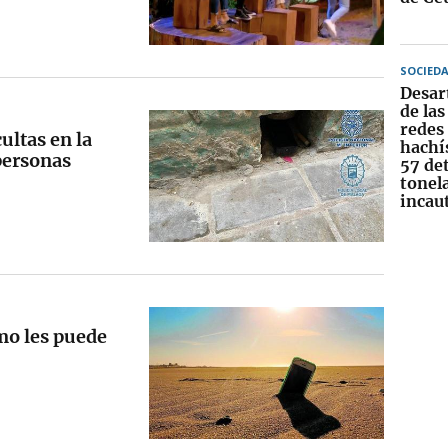
SOCIED
Desar
de la
redes 
ultas en la
hachís
personas
57 de
tonel
incau
mo les puede