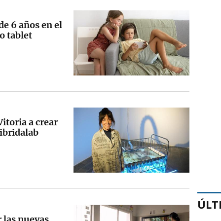
e 6 años en el
o tablet
itoria a crear
Hibridalab
ÚLT
 las nuevas