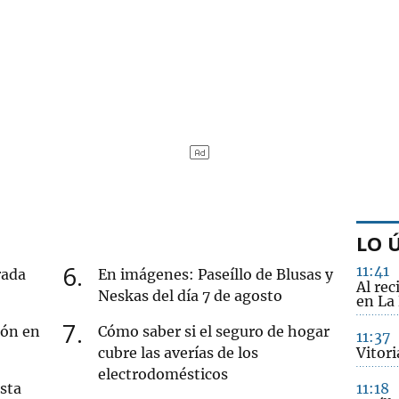
LO 
6
11:41
rada
En imágenes: Paseíllo de Blusas y
Al rec
Neskas del día 7 de agosto
en La 
7
ión en
Cómo saber si el seguro de hogar
11:37
cubre las averías de los
Vitor
electrodomésticos
sta
11:18