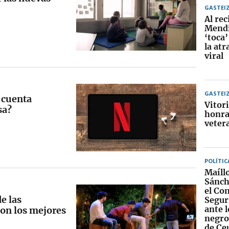
GASTEI
Al rec
Mendi
‘toca’
la at
viral
GASTEI
 cuenta
Vitor
sa?
honra
veter
POLÍTIC
Maíll
Sánch
el Co
e las
Segur
ante 
con los mejores
negros
de Ce