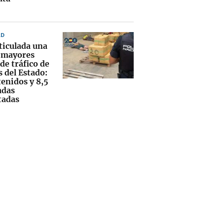
AD
ticulada una
s mayores
de tráfico de
 del Estado:
tenidos y 8,5
adas
tadas