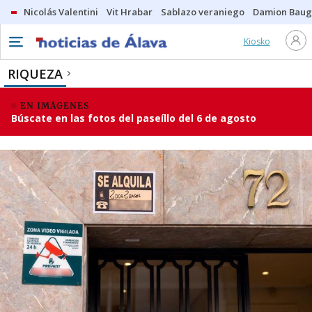
Nicolás Valentini
Vit Hrabar
Sablazo veraniego
Damion Bau
Kiosko
RIQUEZA
EN IMÁGENES
Búscate en las fotos del paseíllo del 6 de agosto