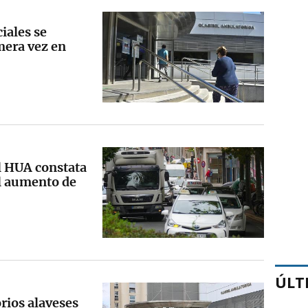
ciales se
mera vez en
l HUA constata
el aumento de
ÚLT
orios alaveses