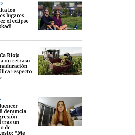
AD
lta los
es lugares
er el eclipse
skadi
Ca Rioja
ta un retraso
 maduración
ólica respecto
5
N
fluencer
li denuncia
gresión
 tras un
do de
cesto: "Me