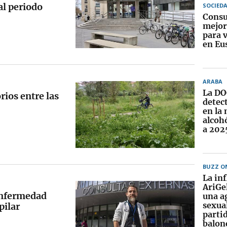
al periodo
SOCIED
Consu
mejor
para v
en Eu
ARABA
La DO
rios entre las
detec
en la
alcoh
a 202
BUZZ O
La in
AriGe
enfermedad
una a
sexual
pilar
parti
balon