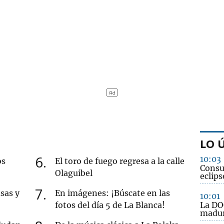
LO 
6
10:03
os
El toro de fuego regresa a la calle
Consul
Olaguibel
eclips
7
sas y
En imágenes: ¡Búscate en las
10:01
fotos del día 5 de La Blanca!
La DOC
madur