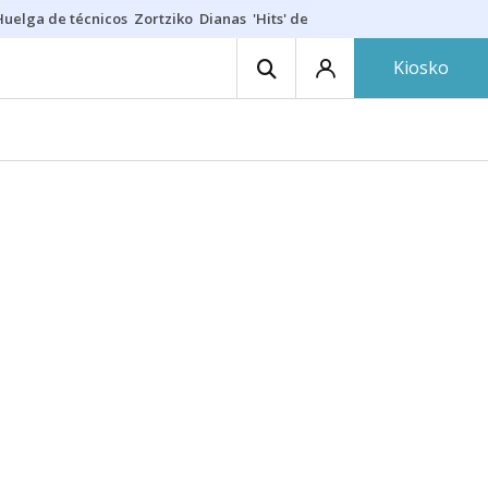
Huelga de técnicos
Zortziko
Dianas
'Hits' de las txarangas
Huelga de 
Kiosko