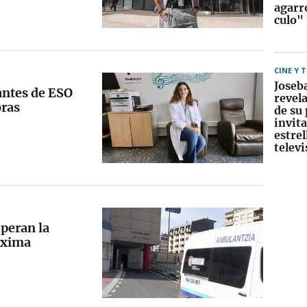
agarr
culo"
CINE Y 
Joseb
antes de ESO
revela
ras
de su
invit
estrel
televi
peran la
óxima