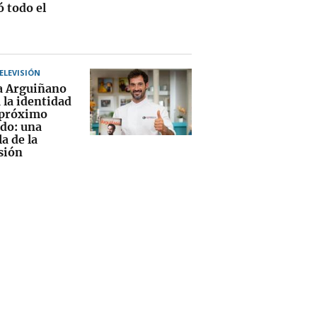
ó todo el
TELEVISIÓN
a Arguiñano
 la identidad
 próximo
ado: una
la de la
sión