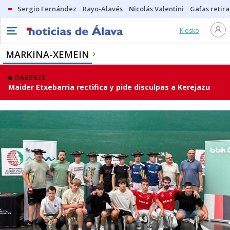
Sergio Fernández
Rayo-Alavés
Nicolás Valentini
Gafas retir
Kiosko
MARKINA-XEMEIN
GASTEIZ
Maider Etxebarria rectifica y pide disculpas a Kerejazu