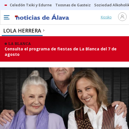
Celedón Txiki y Edurne
Txosnas de Gasteiz
Soziedad Alkoholi
Kiosko
LOLA HERRERA
LA BLANCA
Consulta el programa de fiestas de La Blanca del 7 de
agosto