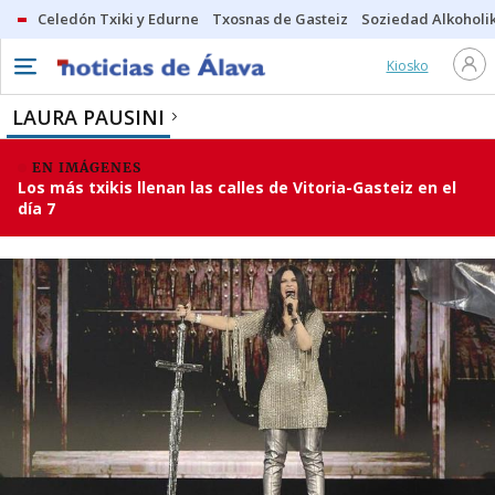
Celedón Txiki y Edurne
Txosnas de Gasteiz
Soziedad Alkoholi
Kiosko
LAURA PAUSINI
EN IMÁGENES
Los más txikis llenan las calles de Vitoria-Gasteiz en el
día 7