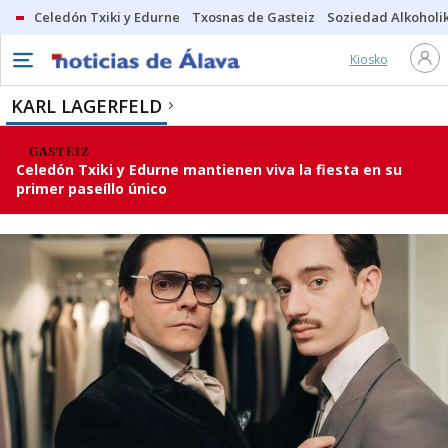
Celedón Txiki y Edurne
Txosnas de Gasteiz
Soziedad Alkoholi
Kiosko
KARL LAGERFELD
GASTEIZ
Celedón Txiki y Edurne mantienen viva la fiesta en su
primer paseíllo único