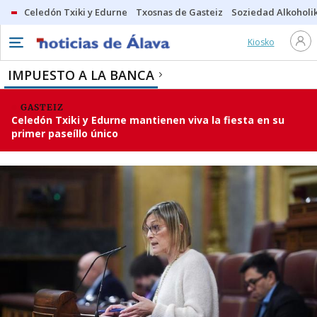
Celedón Txiki y Edurne
Txosnas de Gasteiz
Soziedad Alkoholi
Kiosko
IMPUESTO A LA BANCA
GASTEIZ
Celedón Txiki y Edurne mantienen viva la fiesta en su
primer paseíllo único