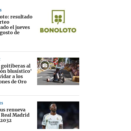
S
oto: resultado
rteo
ado el jueves
agosto de
Z
 goitiberas al
lón blusístico'
vidar a los
ones de Oro
ES
ius renueva
l Real Madrid
 2032