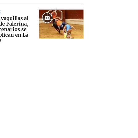
Z
 vaquillas al
de Falerina,
cenarios se
plican en La
a