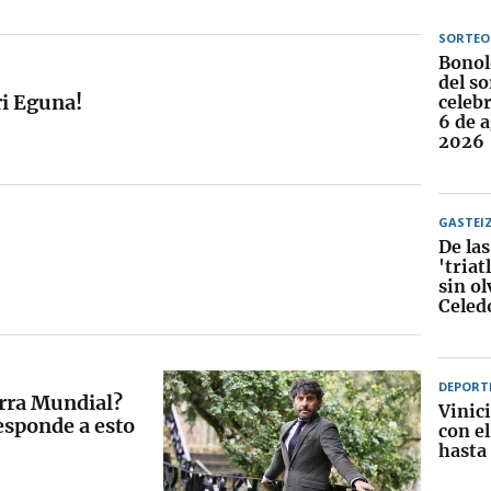
SORTEO
Bonol
del so
ri Eguna!
celebr
6 de 
2026
GASTEI
De las
'triat
sin ol
Celed
DEPORT
rra Mundial?
Vinic
esponde a esto
con e
hasta