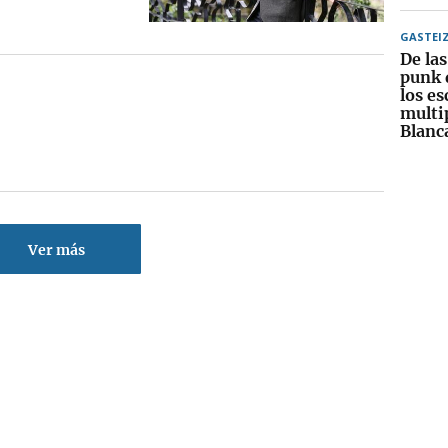
GASTEI
De las
punk 
los es
multi
Blanc
Ver más