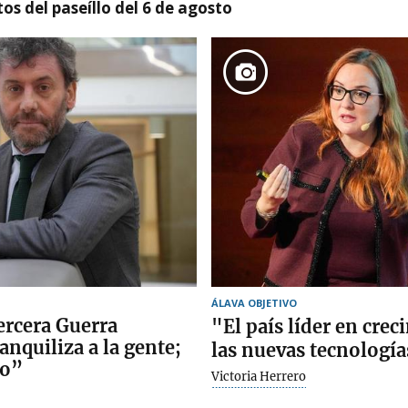
os del paseíllo del 6 de agosto
ÁLAVA OBJETIVO
ercera Guerra
"El país líder en cre
anquiliza a la gente;
las nuevas tecnologí
io”
Victoria Herrero