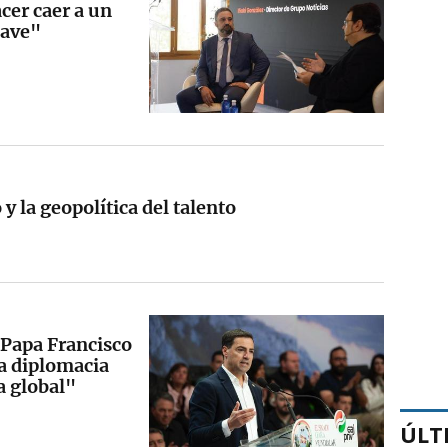
er caer a un
lave"
y la geopolítica del talento
l Papa Francisco
la diplomacia
a global"
ÚLT