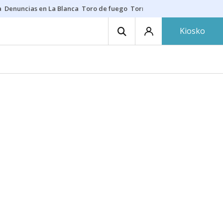
a
Denuncias en La Blanca
Toro de fuego
Tornike Shengelia
Youssouph
Kiosko