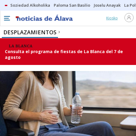
Soziedad Alkoholika
Paloma San Basilio
Joselu Anayak
La Po
Kiosko
DESPLAZAMIENTOS
LA BLANCA
Consulta el programa de fiestas de La Blanca del 7 de
agosto