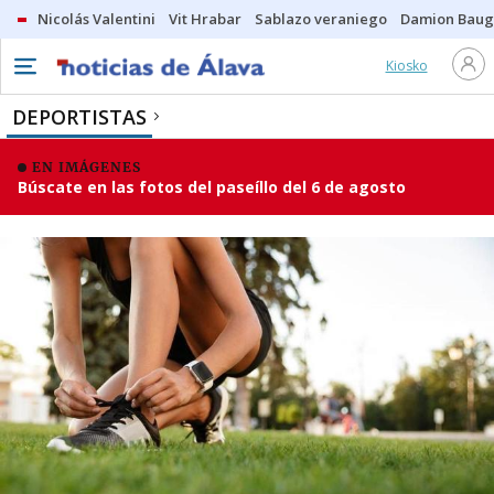
Nicolás Valentini
Vit Hrabar
Sablazo veraniego
Damion Bau
Kiosko
DEPORTISTAS
EN IMÁGENES
Búscate en las fotos del paseíllo del 6 de agosto