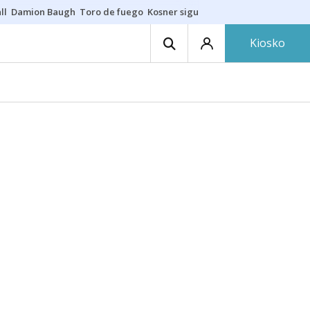
ll
Damion Baugh
Toro de fuego
Kosner sigue con Baskonia
Gurutze B
Kiosko