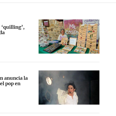
 ‘quilling’,
da
n anuncia la
el pop en