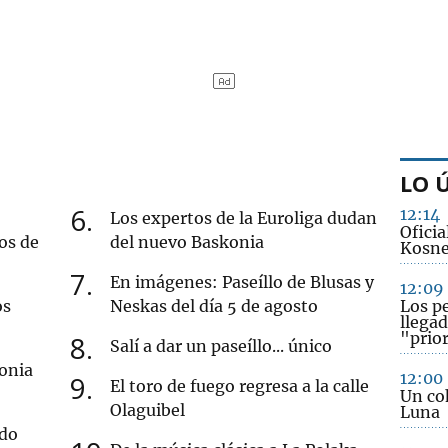
LO 
6
12:14
Los expertos de la Euroliga dudan
Oficia
os de
del nuevo Baskonia
Kosne
7
En imágenes: Paseíllo de Blusas y
12:09
os
Neskas del día 5 de agosto
Los p
llegad
"prio
8
Salí a dar un paseíllo... único
onia
12:00
9
El toro de fuego regresa a la calle
Un co
Olaguibel
Luna
rdo