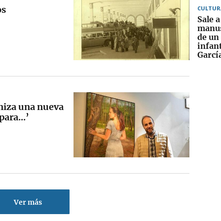
os
CULTUR
Sale a 
manus
de un
infant
Garcí
niza una nueva
ara...’
Ver más