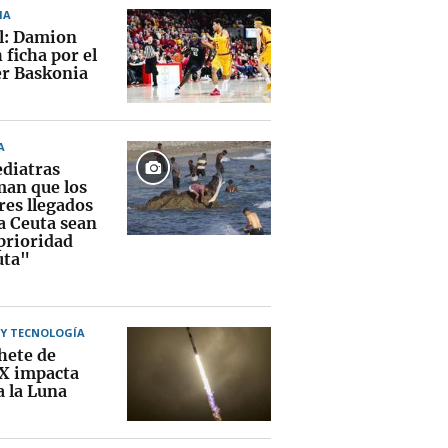
IA
al: Damion
ficha por el
r Baskonia
A
ediatras
man que los
es llegados
a Ceuta sean
prioridad
uta"
 Y TECNOLOGÍA
hete de
X impacta
a la Luna