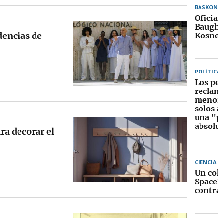
BASKON
Ofici
Baugh 
encias de
Kosne
POLÍTIC
Los p
recla
menor
solos 
una "
absol
ara decorar el
CIENCIA
Un co
Space
contr