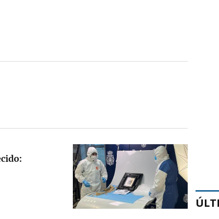
cido:
ÚLT