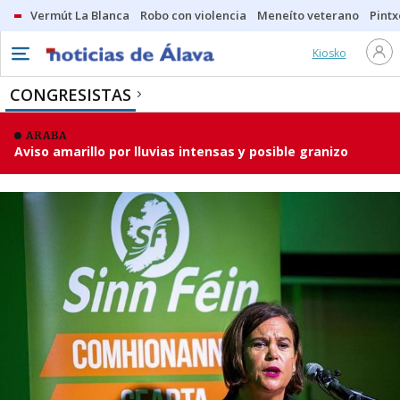
Vermút La Blanca
Robo con violencia
Meneíto veterano
Pintx
Kiosko
CONGRESISTAS
ARABA
Aviso amarillo por lluvias intensas y posible granizo