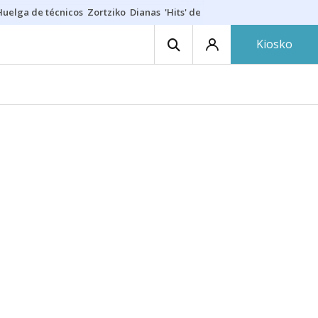
Huelga de técnicos
Zortziko
Dianas
'Hits' de las txarangas
Huelga de 
Kiosko