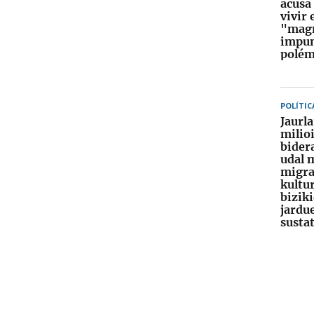
acusa
vivir 
"mag
impun
polémi
POLÍTIC
Jaurla
milio
bider
udal 
migra
kultu
bizik
jardu
susta