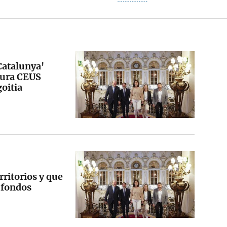
Catalunya'
tura CEUS
oitia
rritorios y que
s fondos