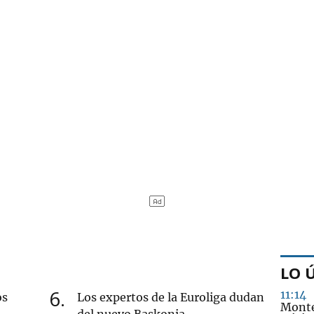
LO 
6
11:14
os
Los expertos de la Euroliga dudan
Monter
del nuevo Baskonia