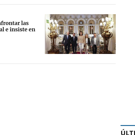
afrontar las
l e insiste en
ÚLT