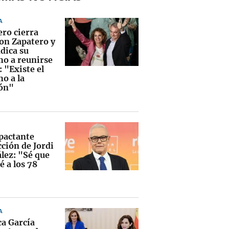
A
ro cierra
con Zapatero y
dica su
ho a reunirse
: "Existe el
o a la
ón"
pactante
ción de Jordi
lez: "Sé que
é a los 78
A
a García