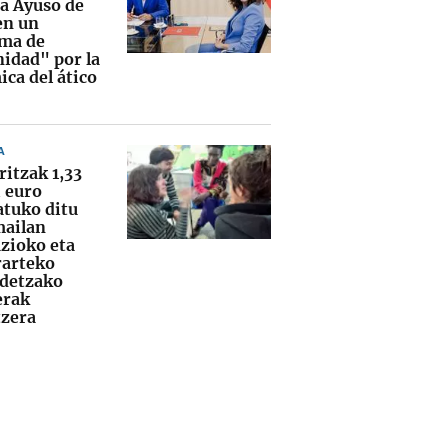
 a Ayuso de
en un
ma de
idad" por la
ca del ático
A
ritzak 1,33
i euro
atuko ditu
mailan
zioko eta
rarteko
idetzako
erak
tzera