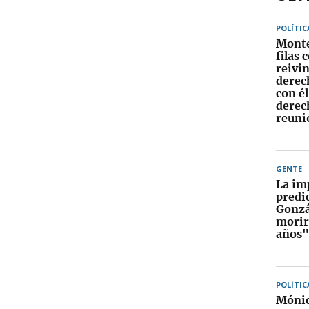
POLÍTIC
Monte
filas 
reivin
derec
con él
derech
reuni
GENTE
La im
predic
Gonzá
morir
años"
POLÍTIC
Mónic