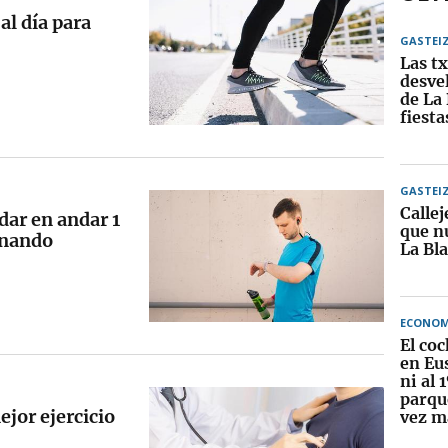
al día para
GASTEI
Las t
desve
de La
fiesta
GASTEI
Callej
dar en andar 1
que nu
inando
La Bl
ECONOM
El coc
en Eu
ni al 
parqu
mejor ejercicio
vez m