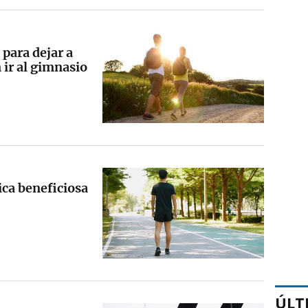
 para dejar a
 ir al gimnasio
ica beneficiosa
ÚLT