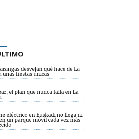
ÚLTIMO
xarangas desvelan qué hace de La
 unas fiestas únicas
ear, el plan que nunca falla en La
a
he eléctrico en Euskadi no llega ni
 en un parque móvil cada vez más
ecido