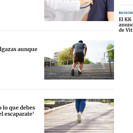
BASKON
El KK 
anunci
de Vi
elgazas aunque
o lo que debes
l escaparate'