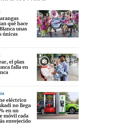
Z
xarangas
lan qué hace
 Blanca unas
s únicas
Z
ear, el plan
nca falla en
anca
ÍA
he eléctrico
skadi no llega
1% en un
e móvil cada
ás envejecido