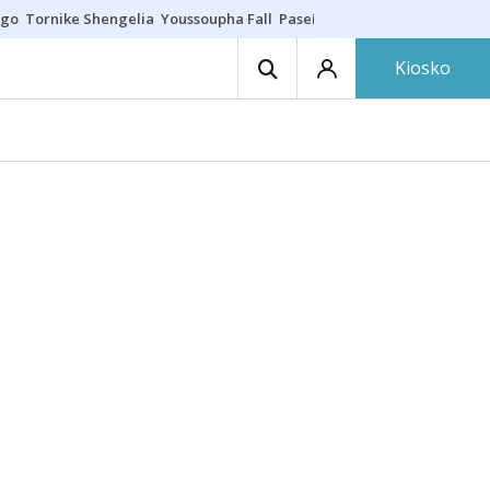
ego
Tornike Shengelia
Youssoupha Fall
Paseíllo único
Kosner sigue c
Kiosko