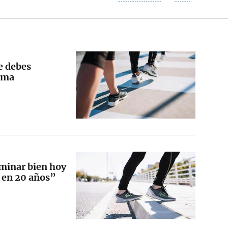
e debes
orma
aminar bien hoy
s en 20 años”