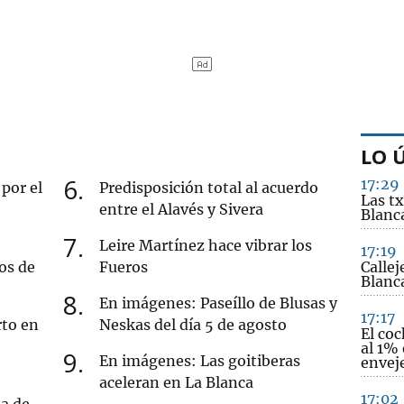
LO 
6
17:29
por el
Predisposición total al acuerdo
Las t
entre el Alavés y Sivera
Blanca
7
Leire Martínez hace vibrar los
17:19
os de
Fueros
Callej
Blanc
8
En imágenes: Paseíllo de Blusas y
17:17
rto en
Neskas del día 5 de agosto
El coc
al 1%
9
En imágenes: Las goitiberas
envej
aceleran en La Blanca
17:02
da de