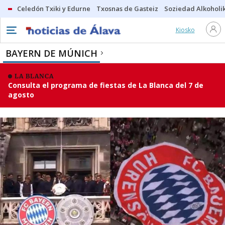
Celedón Txiki y Edurne
Txosnas de Gasteiz
Soziedad Alkoholi
Kiosko
BAYERN DE MÚNICH
LA BLANCA
Consulta el programa de fiestas de La Blanca del 7 de
agosto