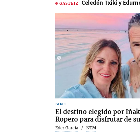
Celedón Txiki y Edurne
GASTEIZ
GENTE
El destino elegido por Iña
Ropero para disfrutar de s
Eder García
NTM