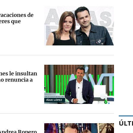
vacaciones de
eres que
nes le insultan
no renuncia a
ÚLT
 Andrea Ropero