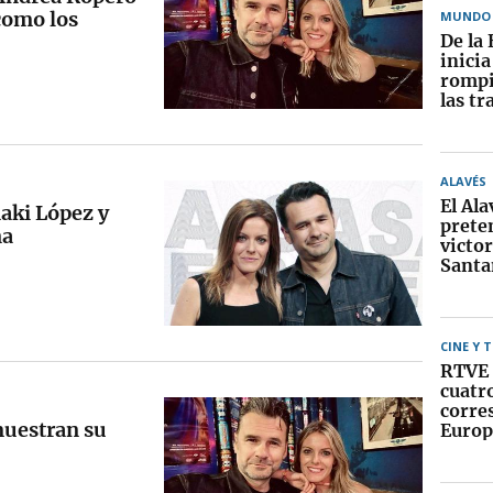
como los
MUNDO
De la 
inici
rompi
las tr
ALAVÉS
El Ala
aki López y
prete
na
victor
Santa
CINE Y 
RTVE 
cuatr
corre
muestran su
Europ