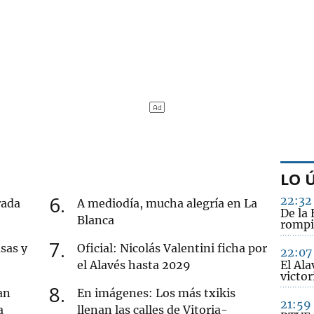
LO 
6
22:32
rada
A mediodía, mucha alegría en La
De la 
Blanca
rompi
7
sas y
Oficial: Nicolás Valentini ficha por
22:07
el Alavés hasta 2029
El Ala
victo
8
an
En imágenes: Los más txikis
21:59
a
llenan las calles de Vitoria-