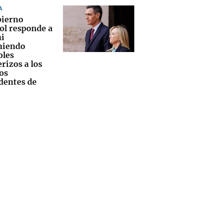
A
bierno
ol responde a
i
niendo
oles
rizos a los
os
dentes de