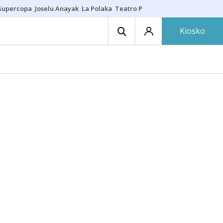
Supercopa
Joselu Anayak
La Polaka
Teatro Principal
Asier Villalibre
N
Kiosko