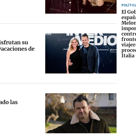
POLÍTIC
El Go
españ
Melon
impo
contr
fronte
isfrutan su
viajer
vacaciones de
proce
Italia
ado las