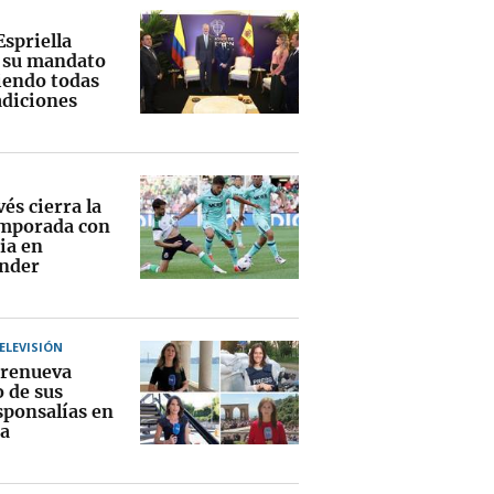
Espriella
a su mandato
endo todas
adiciones
vés cierra la
mporada con
ia en
nder
TELEVISIÓN
renueva
o de sus
sponsalías en
a