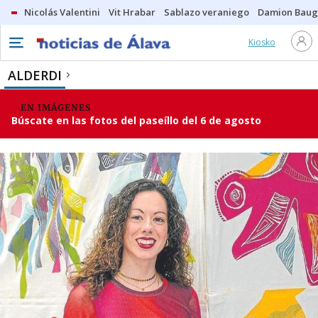
Nicolás Valentini
Vit Hrabar
Sablazo veraniego
Damion Bau
Kiosko
ALDERDI
EN IMÁGENES
Búscate en las fotos del paseíllo del 6 de agosto