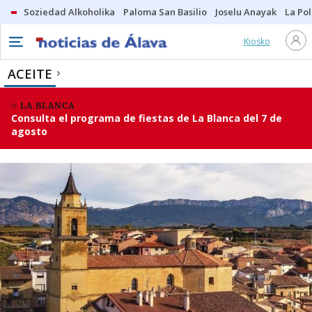
Soziedad Alkoholika
Paloma San Basilio
Joselu Anayak
La Po
Kiosko
ACEITE
LA BLANCA
Consulta el programa de fiestas de La Blanca del 7 de
agosto