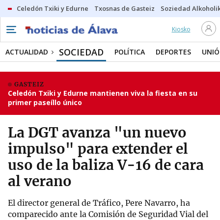
Celedón Txiki y Edurne
Txosnas de Gasteiz
Soziedad Alkoholi
Kiosko
SOCIEDAD
ACTUALIDAD
POLÍTICA
DEPORTES
UNIÓ
GASTEIZ
Celedón Txiki y Edurne mantienen viva la fiesta en su
primer paseíllo único
La DGT avanza "un nuevo
impulso" para extender el
uso de la baliza V-16 de cara
al verano
El director general de Tráfico, Pere Navarro, ha
comparecido ante la Comisión de Seguridad Vial del