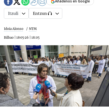
Añádenos en Google
Itzuli
Entzun
Idoia Alonso
NTM
Bilbao
|
18·05·26
|
18:05