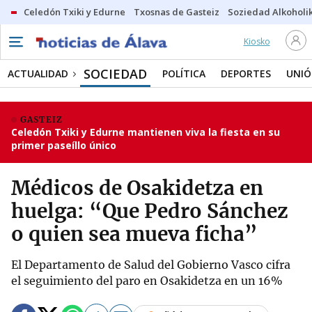
Celedón Txiki y Edurne
Txosnas de Gasteiz
Soziedad Alkoholi
Kiosko
SOCIEDAD
ACTUALIDAD
POLÍTICA
DEPORTES
UNIÓ
GASTEIZ
Celedón Txiki y Edurne mantienen viva la fiesta en su
primer paseíllo único
Médicos de Osakidetza en
huelga: “Que Pedro Sánchez
o quien sea mueva ficha”
El Departamento de Salud del Gobierno Vasco cifra
el seguimiento del paro en Osakidetza en un 16%