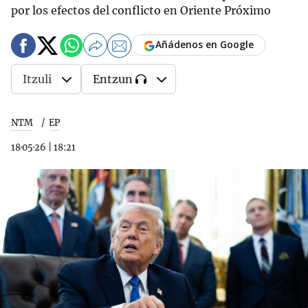
por los efectos del conflicto en Oriente Próximo
Añádenos en Google
Itzuli
Entzun
NTM
EP
18·05·26
|
18:21