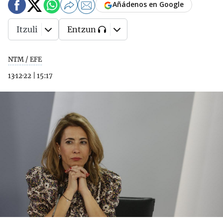
Añádenos en Google
Itzuli
Entzun
NTM / EFE
13·12·22
|
15:17