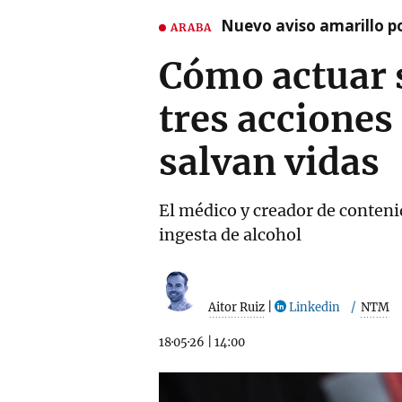
Nuevo aviso amarillo p
ARABA
Cómo actuar 
tres accione
salvan vidas
El médico y creador de conteni
ingesta de alcohol
Aitor Ruiz
|
Linkedin
NTM
18·05·26
|
14:00