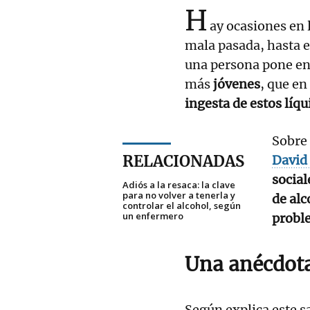
H
ay ocasiones en 
mala pasada, hasta el
una persona pone e
más
jóvenes
, que en
ingesta de estos líqu
Sobre 
RELACIONADAS
David 
social
Adiós a la resaca: la clave
para no volver a tenerla y
de alc
controlar el alcohol, según
un enfermero
probl
Una anécdota
Según explica este s