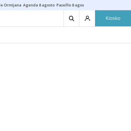
de Ormijana
Agenda 8 agosto
Paseíllo 8 agosto
Txulalai
Barracas
Pre
Kiosko