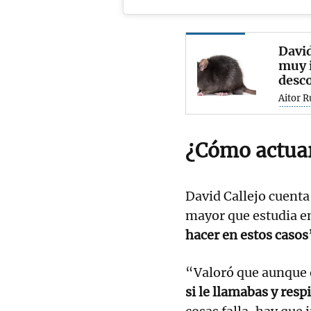
David
muy i
desc
Aitor R
¿Cómo actuar
David Callejo cuenta 
mayor que estudia e
hacer en estos casos
“Valoró que aunque e
si le llamabas y res