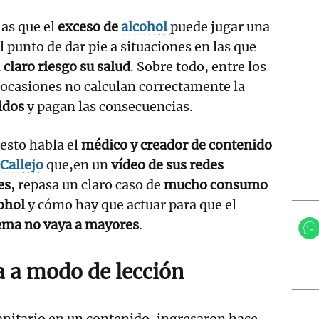
las que el
exceso de
alcohol
puede jugar una
 punto de dar pie a situaciones en las que
n
claro riesgo su salud
. Sobre todo, entre los
 ocasiones no calculan correctamente la
idos
y pagan las consecuencias.
esto habla el
médico y creador de contenido
Callejo
que,en un
vídeo de sus redes
es
, repasa un claro caso de
mucho consumo
ohol
y cómo hay que actuar para que el
ema no vaya a mayores
.
 a modo de lección
anitario en un contenido, ingresaron hace