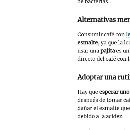
de bacterias.
A
lternativas me
Consumir café con
l
esmalte
, ya que la l
usar una
pajita
es un
directo del café con 
Adoptar una ruti
Hay que
esperar unos
después de tomar ca
dañar el esmalte q
debido a la acidez.