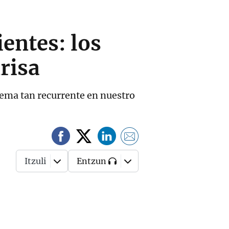
ientes: los
nrisa
lema tan recurrente en nuestro
Itzuli
Entzun