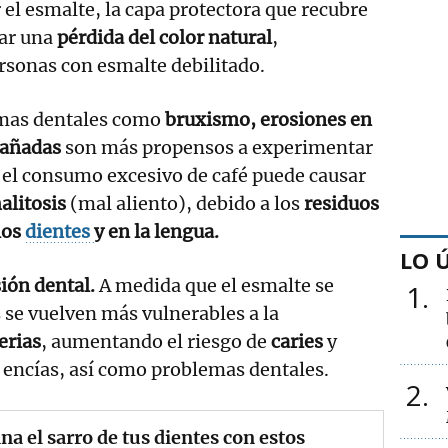
 el esmalte, la capa protectora que recubre
car una
pérdida del color natural
,
rsonas con esmalte debilitado.
emas dentales como
bruxismo, erosiones en
dañadas
son más propensos a experimentar
 el consumo excesivo de café puede causar
alitosis
(mal aliento), debido a los
residuos
los
dientes
y en la lengua.
LO 
ión dental.
A medida que el esmalte se
1
s se vuelven más vulnerables a la
erias
, aumentando el riesgo de
caries
y
s encías, así como problemas dentales.
2
na el sarro de tus dientes con estos