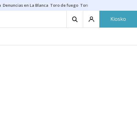
a
Denuncias en La Blanca
Toro de fuego
Tornike Shengelia
Youssouph
Kiosko