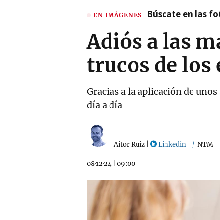
Búscate en las fot
EN IMÁGENES
Adiós a las m
trucos de los
Gracias a la aplicación de uno
día a día
Aitor Ruiz
|
Linkedin
NTM
08·12·24
|
09:00