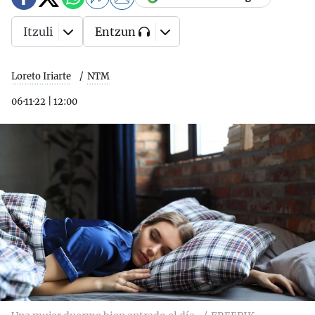
Itzuli
Entzun
Loreto Iriarte
NTM
06·11·22
|
12:00