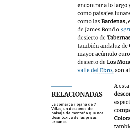
encontrar a lo largo 
como paisajes lunare
como las
Bardenas,
e
de James Bond o
ser
desierto de
Taberna
también andaluz de
mayor acúmulo europ
desierto de
Los Mon
valle del Ebro,
son al
A esta
RELACIONADAS
desco
espect
La comarca riojana de 7
Villas, un desconocido
co
mpa
paisaje de montaña que nos
desintoxica de las prisas
Color
urbanas
tambi