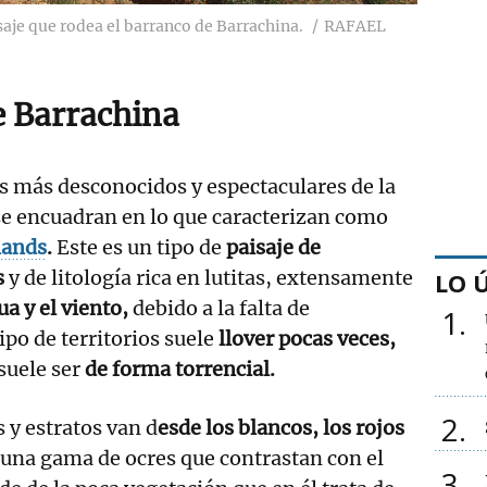
isaje que rodea el barranco de Barrachina.
RAFAEL
 Barrachina
es más desconocidos y espectaculares de la
e encuadran en lo que caracterizan como
lands
.
Este es un tipo de
paisaje de
s
y de litología rica en lutitas, extensamente
LO 
a y el viento,
debido a la falta de
1
ipo de territorios suele
llover pocas veces,
suele ser
de forma torrencial.
2
s y estratos van d
esde los blancos, los rojos
 una gama de ocres que contrastan con el
3