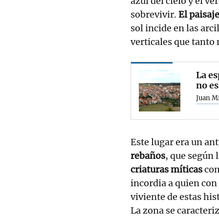
azul del cielo y el v
sobrevivir.
El paisaj
sol incide en las arc
verticales que tanto
La es
no es
Juan M
Este lugar era un a
rebaños
, que según 
criaturas míticas
co
incordia a quien con 
viviente de estas his
La zona se caracteri