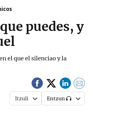
nicos
 que puedes, y
uel
n el que el silenciao y la
Itzuli
Entzun