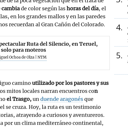
erde de la poca vegetación que en él trata de
e cambia
de color según las
horas del día
, el
illas, en los grandes mallos y en las paredes
 nos recuerdan al Gran Cañón del Colorado.
4
pectacular Ruta del Silencio, en Teruel,
 solo para moteros
5
iguel Ochoa de Olza | NTM
ntiguo camino
utilizado por los pastores y sus
los mitos locales narran encuentros co
n
mo
el Trasgo,
un
duende aragonés
que
el se cruza. Hoy, la ruta es un testimonio
torias, atrayendo a curiosos y aventureros.
za por un clima mediterráneo continental,