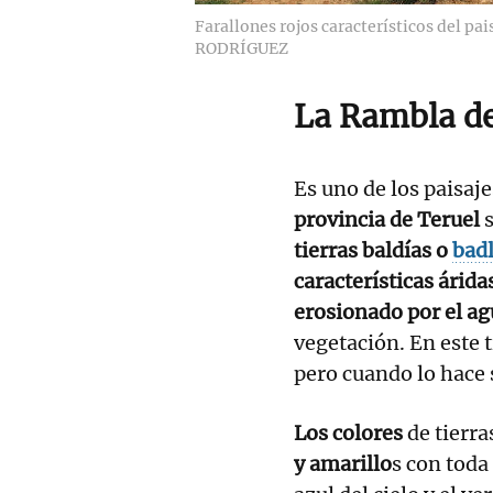
Farallones rojos característicos del pa
RODRÍGUEZ
La Rambla de
Es uno de los paisaj
provincia de Teruel
s
tierras baldías o
bad
características árida
erosionado por el agu
vegetación. En este t
pero cuando lo hace 
Los colores
de tierra
y amarillo
s con toda