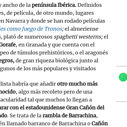
y ancho de la
península Ibérica.
Definidos
s, de película, de otro mundo, lugares
n Navarra y donde se han rodado películas
ies como Juego de Tronos
;
el almeriense
s
, plató de numerosos
spaghetti westerns;
el
Gorafe
, en Granada y que cuenta con el
eo de túmulos prehistóricos, o el aragonés
egros,
de gran riqueza biológica junto al
gunos de los más populares y visitados
 lista habría que añadir
otro mucho más
nocido
, algo más recoleto pero de una
acularidad tal que muchos lo llegan a
rar con el estadounidense Gran Cañón del
ado
. Se trata de la
rambla de Barrachina
,
én llamado barranco de Barrachina o
Cañón