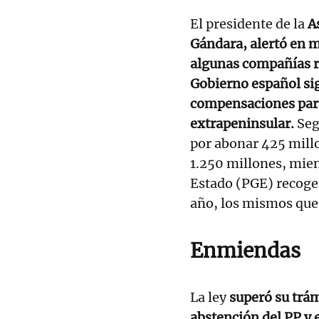
El presidente de la
As
Gándara, alertó en m
algunas compañías re
Gobierno español si
compensaciones para 
extrapeninsular.
Seg
por abonar 425 mill
1.250 millones, mien
Estado (PGE) recoge
año, los mismos que 
Enmiendas
La ley
superó su trám
abstención del PP y 