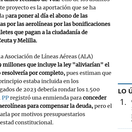
te proyecto es la aportación que se ha
da p
ara poner al día el abono de las
s por las aerolíneas por las bonificaciones
illetes que pagan a la ciudadanía de
euta y Melilla.
a Asociación de Líneas Aéreas (ALA)
 millones que incluye la ley "aliviarían" el
 resolvería por completo,
pues estiman que
principio estaba incluida en los
gados de 2023 debería rondar los 1.500
LO 
l
PP
registró una enmienda para
conceder
1
 aerolíneas para compensar la deuda,
pero el
arla por motivos presupuestarios
estad constitucional.