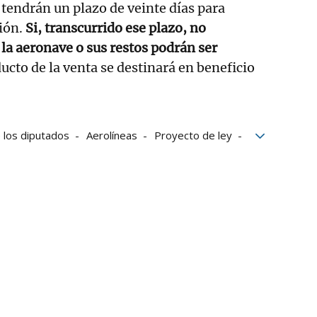
 tendrán un plazo de veinte días para
ión.
Si, transcurrido ese plazo, no
 la aeronave o sus restos podrán ser
ducto de la venta se destinará en beneficio
 los diputados
Aerolíneas
Proyecto de ley
acuerdo
aviación
Avión
aviones
AENA