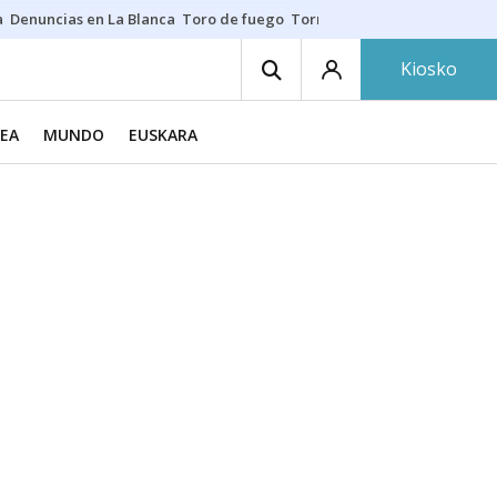
a
Denuncias en La Blanca
Toro de fuego
Tornike Shengelia
Youssouph
Kiosko
EA
MUNDO
EUSKARA