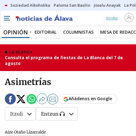
Soziedad Alkoholika
Paloma San Basilio
Joselu Anayak
La Po
Kiosko
OPINIÓN
EDITORIAL
COLUMNISTAS
MESA DE REDAC
LA BLANCA
Consulta el programa de fiestas de La Blanca del 7 de
agosto
Asimetrías
Añádenos en Google
Itzuli
Entzun
Aize Otaño Lizarralde