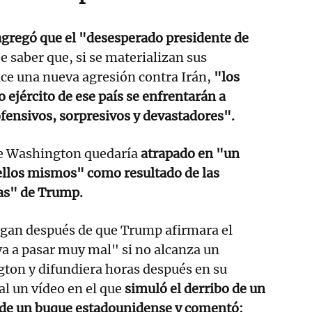
agregó que el "desesperado presidente de
e saber que, si se materializan sus
ce una nueva agresión contra Irán,
"los
do ejército de ese país se enfrentarán a
fensivos, sorpresivos y devastadores".
e Washington quedaría
atrapado en "un
ellos mismos" como resultado de las
ras" de Trump.
egan después de que Trump afirmara el
va a pasar muy mal" si no alcanza un
ton y difundiera horas después en su
al un vídeo en el que
simuló el derribo de un
e de un buque estadounidense y comentó: