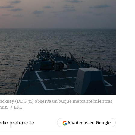
Pinckney (DDG 91) observa un buque mercante mientras
muz.
EFE
dio preferente
Añádenos en Google