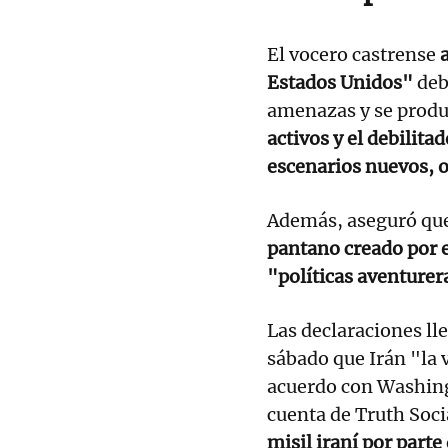
El vocero castrense
Estados Unidos"
deb
amenazas y se produ
activos y el debilita
escenarios nuevos, o
Además, aseguró qu
pantano creado por 
"políticas aventure
Las declaraciones ll
sábado que Irán "la 
acuerdo con Washing
cuenta de Truth Soci
misil iraní por part