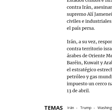
Estados Unidos e Isr
contra Irán, asesinan
supremo Alí Jameneí
civiles e industrial
el país persa.
Irán, a su vez, resp
contra territorio isr
árabes de Oriente M
Baréin, Kuwait y Ara
el estratégico estre
petróleo y gas mundi
impuesto un cerco na
13 de abril.
TEMAS
Irán
Trump
Washing