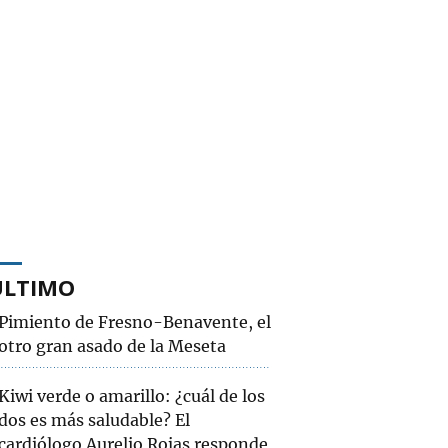
ÚLTIMO
Pimiento de Fresno-Benavente, el
otro gran asado de la Meseta
Kiwi verde o amarillo: ¿cuál de los
dos es más saludable? El
cardiólogo Aurelio Rojas responde