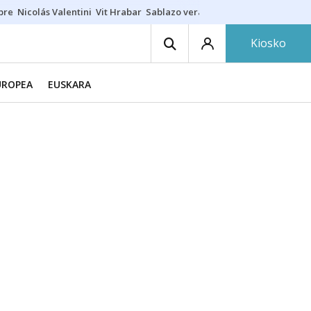
ibre
Nicolás Valentini
Vit Hrabar
Sablazo veraniego
Damion Baugh
A
Kiosko
UROPEA
EUSKARA