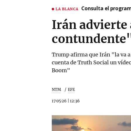
Consulta el program
LA BLANCA
Irán advierte
contundente"
Trump afirma que Irán "la va 
cuenta de Truth Social un vídeo
Boom"
NTM
EFE
17·05·26
|
12:36