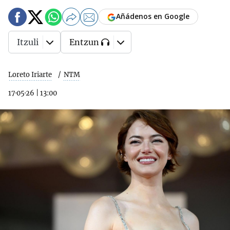
Añádenos en Google
Itzuli
Entzun
Loreto Iriarte
NTM
17·05·26
|
13:00