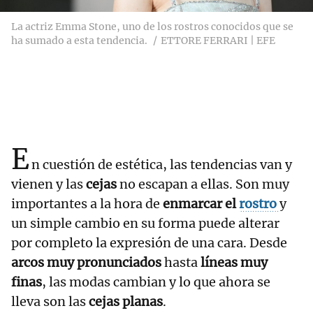
La actriz Emma Stone, uno de los rostros conocidos que se
ha sumado a esta tendencia.
ETTORE FERRARI | EFE
E
n cuestión de estética, las tendencias van y
vienen y las
cejas
no escapan a ellas. Son muy
importantes a la hora de
enmarcar el
rostro
y
un simple cambio en su forma puede alterar
por completo la expresión de una cara. Desde
arcos muy pronunciados
hasta
líneas muy
finas
, las modas cambian y lo que ahora se
lleva son las
cejas
planas
.