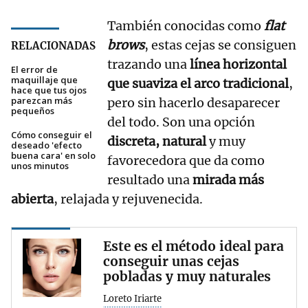
También conocidas como
flat
brows
, estas cejas se consiguen
RELACIONADAS
trazando una
línea horizontal
El error de
maquillaje que
que suaviza el arco tradicional
,
hace que tus ojos
parezcan más
pero sin hacerlo desaparecer
pequeños
del todo. Son una opción
Cómo conseguir el
discreta, natural
y muy
deseado 'efecto
buena cara' en solo
favorecedora que da como
unos minutos
resultado una
mirada más
abierta
, relajada y rejuvenecida.
Este es el método ideal para
conseguir unas cejas
pobladas y muy naturales
Loreto Iriarte