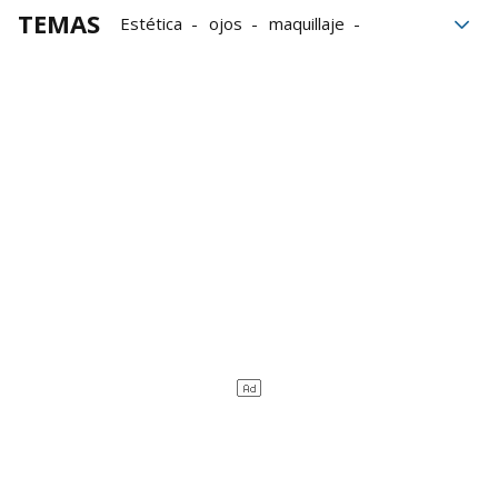
TEMAS
Estética
ojos
maquillaje
Rostro
bloque52