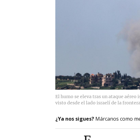
El humo se eleva tras un ataque aéreo isr
visto desde el lado israelí de la fronter
¿Ya nos sigues?
Márcanos como me