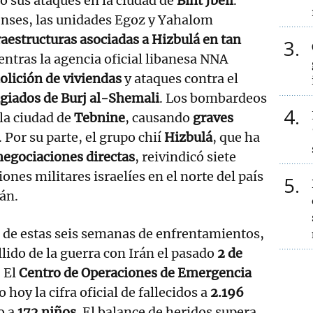
o sus ataques en la ciudad de
Bint Jbeil
.
enses, las unidades Egoz y Yahalom
raestructuras asociadas a Hizbulá en tan
3
entras la agencia oficial libanesa NNA
lición de viviendas
y ataques contra el
iados de Burj al-Shemali
. Los bombardeos
4
la ciudad de
Tebnine
, causando
graves
. Por su parte, el grupo chií
Hizbulá
, que ha
 negociaciones directas
, reivindicó siete
ones militares israelíes en el norte del país
5
lán.
de estas seis semanas de enfrentamientos,
allido de la guerra con Irán el pasado
2 de
. El
Centro de Operaciones de Emergencia
 hoy la cifra oficial de fallecidos a
2.196
o a
172 niños
. El balance de heridos supera