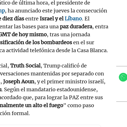
tico de última hora, el presidente de
mp
, ha anunciado este jueves la consecución
e diez días
entre
Israel y el
Líbano
. El
entar las bases para una
paz duradera
, entra
GMT de hoy mismo
, tras una jornada
sificación de los bombardeos
en el sur
ca actividad telefónica desde la Casa Blanca.
cial,
Truth Social
, Trump calificó de
nversaciones mantenidas por separado con
s,
Joseph Aoun
, y el primer ministro israelí,
u
. Según el mandatario estadounidense,
cordado que, para lograr la PAZ entre sus
malmente un alto el fuego
" como paso
ción formal.