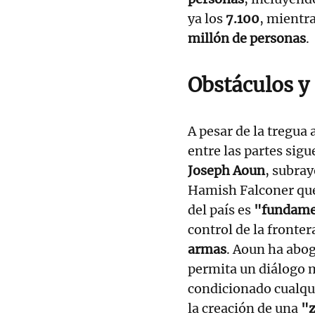
ya los
7.100
, mientra
millón de personas
.
Obstáculos y
A pesar de la tregua 
entre las partes sigu
Joseph Aoun
, subray
Hamish Falconer qu
del país es
"fundame
control de la fronter
armas
. Aoun ha abo
permita un diálogo 
condicionado cualqu
la creación de una
"z