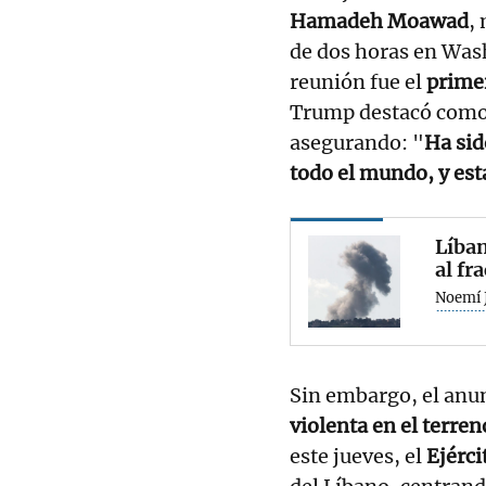
Hamadeh Moawad
,
de dos horas en Was
reunión fue el
primer
Trump destacó como 
asegurando: "
Ha sid
todo el mundo, y est
Líban
al fr
Noemí 
Sin embargo, el anun
violenta en el terren
este jueves, el
Ejérci