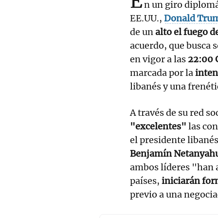
E
n un giro diplomá
EE.UU.,
Donald Tru
de un
alto el fuego d
acuerdo, que busca s
en vigor a las
22:00 
marcada por la
inten
libanés y una frenéti
A través de su red so
"excelentes"
las co
el presidente libané
Benjamín Netanyah
ambos líderes "han a
países,
iniciarán for
previo a una negocia