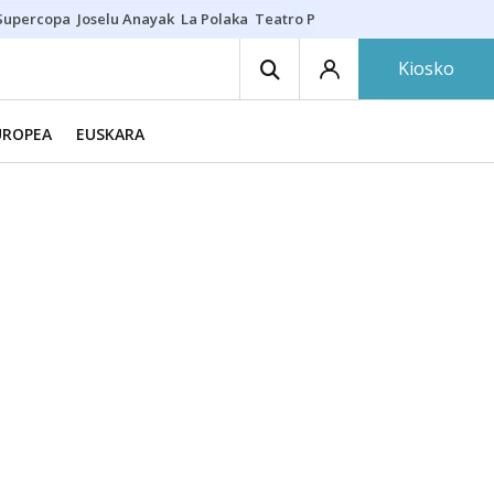
Supercopa
Joselu Anayak
La Polaka
Teatro Principal
Asier Villalibre
N
Kiosko
UROPEA
EUSKARA