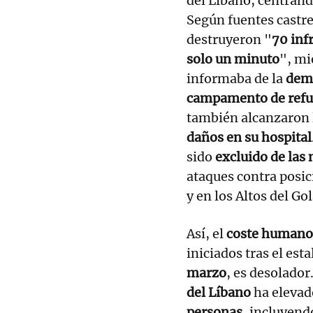
del Líbano, centrand
Según fuentes castr
destruyeron "
70 inf
solo un minuto
", mi
informaba de la
demo
campamento de refug
también alcanzaron 
daños en su hospital
sido
excluido de las
ataques contra posici
y en los Altos del Go
Así, el
coste humano
iniciados tras el est
marzo
, es desolador
del Líbano
ha elevado
personas
, incluyend