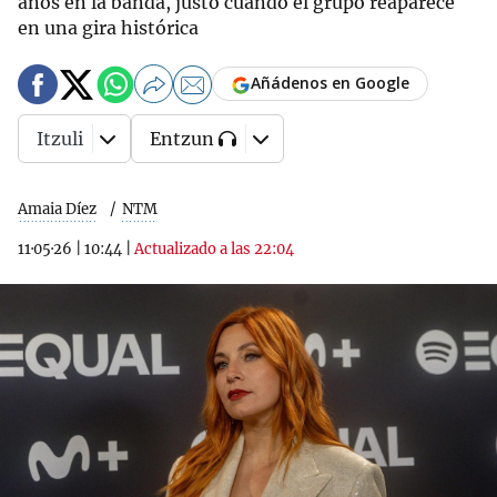
años en la banda, justo cuando el grupo reaparece
en una gira histórica
Añádenos en Google
Itzuli
Entzun
Amaia Díez
NTM
11·05·26
|
10:44
|
Actualizado a las 22:04