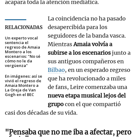
acapara toda la atención mediática.
La coincidencia no ha pasado
desapercibida para los
RELACIONADAS
seguidores de la banda vasca.
Un experto vocal
sentencia el
Mientras
Amaia volvía a
regreso de Amaia
Montero a los
subirse a los escenarios
junto a
escenarios: "No sé
sus antiguos compañeros en
cómo no le da
vergüenza"
Bilbao
, en un esperado regreso
En imágenes: así se
que ha revolucionado a miles
vivió el regreso de
Amaia Montero a
de fans, Leire comenzaba una
La Oreja de Van
Gogh en el BEC
nueva etapa musical lejos del
grupo
con el que compartió
casi dos décadas de su vida.
"Pensaba que no me iba a afectar, pero