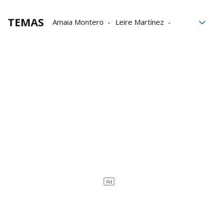
TEMAS
Amaia Montero
Leire Martínez
La Oreja de Van Gogh
BEC
conciertos