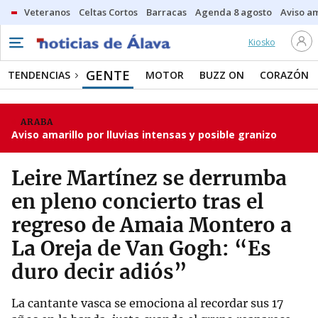
Veteranos
Celtas Cortos
Barracas
Agenda 8 agosto
Aviso am
Kiosko
GENTE
TENDENCIAS
MOTOR
BUZZ ON
CORAZÓN
ARABA
Aviso amarillo por lluvias intensas y posible granizo
Leire Martínez se derrumba
en pleno concierto tras el
regreso de Amaia Montero a
La Oreja de Van Gogh: “Es
duro decir adiós”
La cantante vasca se emociona al recordar sus 17