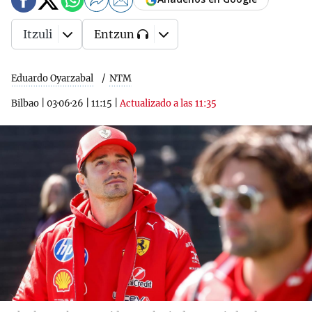
Itzuli
Entzun
Eduardo Oyarzabal
NTM
Bilbao
|
03·06·26
|
11:15
|
Actualizado a las 11:35