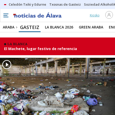
Celedón Txiki y Edurne
Txosnas de Gasteiz
Soziedad Alkoholi
Kiosko
GASTEIZ
ARABA
LA BLANCA 2026
GREEN ARABA
EN
LA BLANCA
El Machete, lugar festivo de referencia