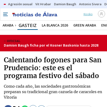
Agresión sexual
Vit Hrabar
Damion Baugh
Antonio Sivera
D
Kiosko
GASTEIZ
ARABA
LA BLANCA 2026
GREEN ARABA
EN
OFICIAL
Damion Baugh ficha por el Kosner Baskonia hasta 2028
Calentando fogones para San
Prudencio: este es el
programa festivo del sábado
Como cada año, las sociedades gastronómicas
preparan su tradicional gran cazuela de caracoles en
Vitoria