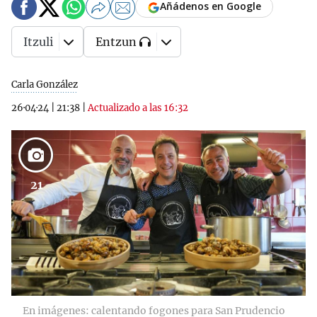
Añádenos en Google
Itzuli
Entzun
Carla González
26·04·24
|
21:38
|
Actualizado a las 16:32
21
En imágenes: calentando fogones para San Prudencio