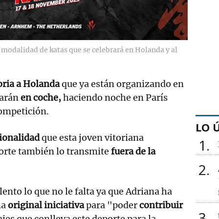
modalidad de katas que se celebrará en Holanda y al
toria a Holanda
que ya están organizando en
jarán
en coche,
haciendo noche en París
competición.
LO 
sionalidad
que esta joven vitoriana
1
orte también lo transmite
fuera de la
2
ento lo que no le falta ya que Adriana ha
na
original iniciativa
para "poder
contribuir
3
ajes que conlleva este deporte para la