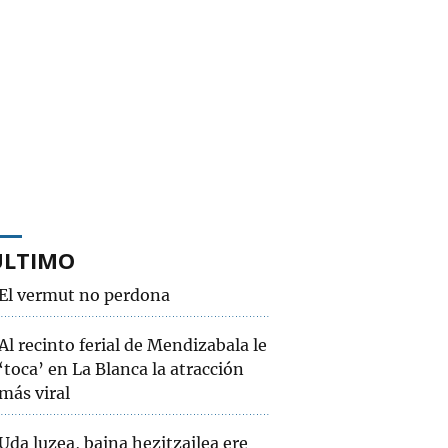
ÚLTIMO
El vermut no perdona
Al recinto ferial de Mendizabala le
‘toca’ en La Blanca la atracción
más viral
Uda luzea, baina hezitzailea ere