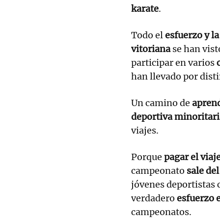
karate
.
Todo el
esfuerzo y l
vitoriana
se han vis
participar en varios
han llevado por dist
Un camino de
aprend
deportiva minoritari
viajes.
Porque
pagar el viaj
campeonato
sale del
jóvenes deportistas
verdadero
esfuerzo
campeonatos.