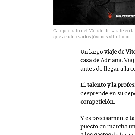
Campeonato del Mundo de karate en la 
que acuden varios jóvenes vitorianos
Un largo
viaje de Vi
casa de Adriana. Via
antes de llegar a la 
El
talento y la profe
desprende en su dep
competición.
Y es precisamente tal
puesto en marcha u
a los gastos
de los vi