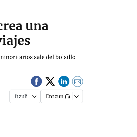
crea una
viajes
inoritarios sale del bolsillo
Itzuli
Entzun