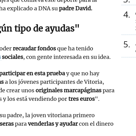
 ha explicado a DNA su
padre David.
4
ún tipo de ayudas"
5
poder
recaudar fondos
que ha tenido
s
sociales
, con gente interesada en su idea.
participar en esta prueba
y que no hay
as
a los jóvenes participantes de Vitoria,
 de crear unos
originales marcapáginas
para
s y los está vendiendo por
tres euros
".
su padre, la joven vitoriana primero
seras
para
venderlas y ayudar
con el dinero