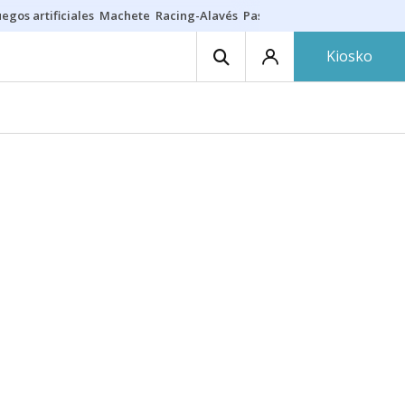
egos artificiales
Machete
Racing-Alavés
Paseíllo 7 agosto
Seguro h
Kiosko