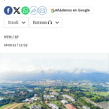
Añádenos en Google
Itzuli
Entzun
NTM / EP
18·09·22
|
12:59