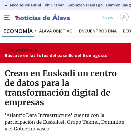
Nicolás Valentini
Vit Hrabar
Sablazo veraniego
Damion Bau
Kiosko
ECONOMÍA
ÁLAVA OBJETIVO
ENCUENTROS DNA
ECO
EN IMÁGENES
Búscate en las fotos del paseíllo del 6 de agosto
Crean en Euskadi un centro
de datos para la
transformación digital de
empresas
'Atlantic Data Infrastructure' cuenta con la
participación de Euskaltel, Grupo Teknei, Dominion
y el Gobierno vasco